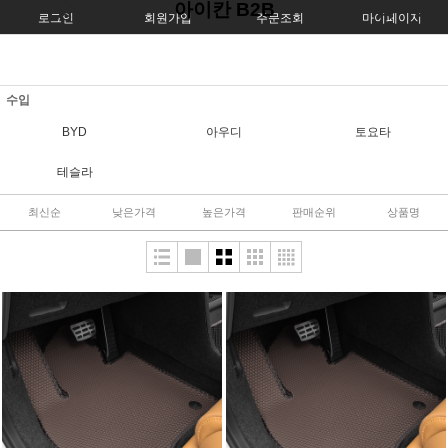
아이칸 B2B
로그인
회원가입
주문조회
마이페이지
수입
BYD
아우디
토요타
테슬라
최신순
낮은가격
높은가격
판매순위
상품명