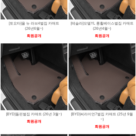
[토요타]올 뉴 라브4벌집 카매트
[테슬라]모델YL 롱휠베이스벌집 카매트
(26년6월~)
(26년4월~)
회원공개
회원공개
[BYD]돌핀벌집 카매트 (26년 3월~)
[BYD]씨라이언7벌집 카매트 (25년 9월
~)
회원공개
회원공개