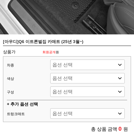
[아우디]Q6 이트론벌집 카매트 (25년 3월~)
상품가
회원공개
원
차종
색상
구성
+ 추가 옵션 선택
트렁크매트
0
총 상품 금액
원