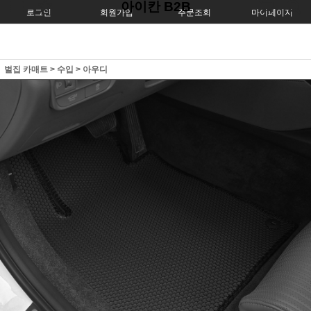
아이칸 B2B
로그인
회원가입
주문조회
마이페이지
벌집 카매트
>
수입
>
아우디