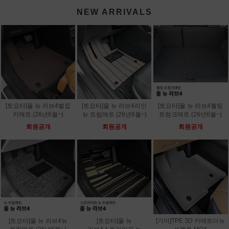
NEW ARRIVALS
[토요타]올 뉴 라브4벌집
[토요타]올 뉴 라브4라인
[토요타]올 뉴 라브4퀄팅
카매트 (26년6월~)
뉴 트립매트 (26년6월~)
트렁크매트 (26년6월~)
회원공개
회원공개
회원공개
[토요타]올 뉴 라브4뉴
[토요타]올 뉴
[기아]TPE 3D 카매트더뉴