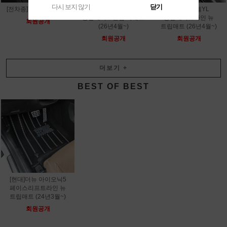
다시 보지 않기
닫기
[전차종]TPE 3D 카매트
[테슬라]모델YL
[테슬라]모델YL
롱휠베이스벌집 카매트
롱휠베이스라인 뉴
회원공개
(26년4월~)
트립매트 (26년4월~)
회원공개
회원공개
더보기
+
BEST OF BEST
[현대]더뉴 아이오닉5
페이스리프트라인 뉴
트립매트 (24년3월~)
회원공개