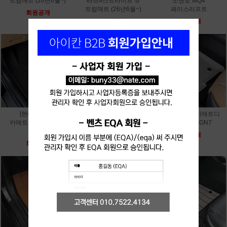
트립매트 (26년6월~)
라브4스트라이프 뉴
쏘렌토 MQ4
트립매트 (26년6월~)
페이스리프트
회원공개
회원공개
회원공개
[현대]TPE 3D
[현대]TPE 3D 카매트디
[현대]TPE 3D 카매트디
카매트디올뉴 싼타페
올뉴 팰리세이드 LX3
올뉴 그랜저 GN7
MX5
회원공개
회원공개
회원공개