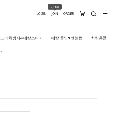
+2,000P
LOGIN
JOIN
ORDER
스크래치방지&데칼스티커
메탈 몰딩&엠블럼
차량용품